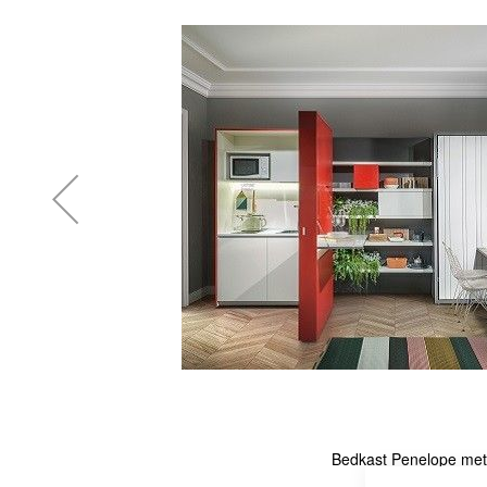
einde
van
de
afbeeldingen-
gallerij
Bedkast Penelope met 