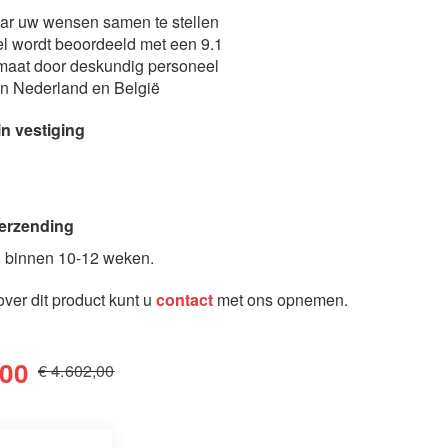
aar uw wensen samen te stellen
l wordt beoordeeld met een 9.1
maat door deskundig personeel
in Nederland en België
in vestiging
erzending
 binnen 10-12 weken.
ver dit product kunt u
contact
met ons opnemen.
,00
€ 4.602,00
Bedkast Penelope met tafel