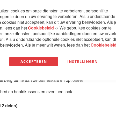
iken cookies om onze diensten te verbeteren, persoonlijke
ngen te doen en uw ervaring te verbeteren. Als u onderstaande
e cookies niet accepteert, kan dit uw ervaring beïnvloeden. Als 
en, lees dan het
Cookiebeleid
-> We gebruiken cookies om te
en onze diensten, persoonlijke aanbiedingen doen en uw ervar
en. Als u onderstaande optionele cookies niet accepteert, kan d
 beïnvloeden. Als je meer wilt weten, lees dan het
Cookiebelei
Te bekijken in filiaal
e bedframe die er te krijgen is.
ACCEPTEREN
INSTELLINGEN
e gasveren zijn compleet afgewerkt in de zijden
met bergruimte aan de binnenkant en optioneel
ekbed en hoofdkussens en eventueel ook
 2 delen).