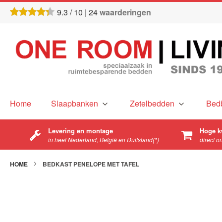
9.3
/
10
|
24
waarderingen
Home
Slaapbanken
Zetelbedden
Bed
Levering en montage
Hoge k
in heel Nederland, België en Duitsland(*)
direct o
HOME
BEDKAST PENELOPE MET TAFEL
Ga
naar
het