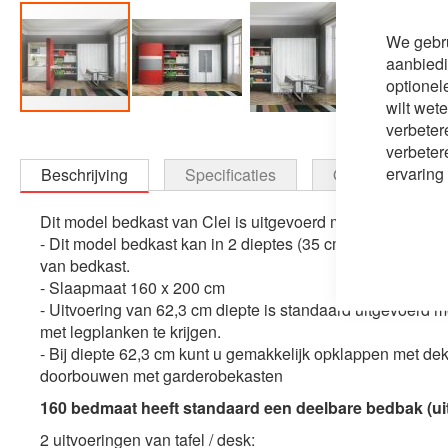
We gebru
aanbiedi
optionel
wilt wet
verbeter
Ga
verbeter
naar
ervaring
Beschrijving
Specificaties
Optioneel
het
begin
Dit model bedkast van Clei is uitgevoerd met 1 van de best
van
- Dit model bedkast kan in 2 dieptes (35 cm of 62,3 cm), d
de
van bedkast.
afbeeldingen-
- Slaapmaat 160 x 200 cm
gallerij
- Uitvoering van 62,3 cm diepte is standaard uitgevoerd 
met legplanken te krijgen.
- Bij diepte 62,3 cm kunt u gemakkelijk opklappen met d
doorbouwen met garderobekasten
160 bedmaat heeft standaard een deelbare bedbak (uit
2 uitvoeringen van tafel / desk: