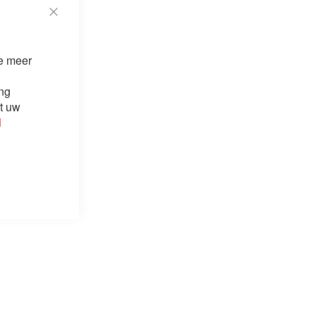
Close
Cookie
Bar
je meer
ing
it uw
d