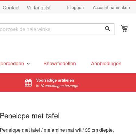
Ga
Contact
Verlanglijst
Inloggen
Account aanmaken
na
de
Wi
in
ek
Zoek
geerbedden
Showmodellen
Aanbiedingen
Voorradige artikelen
in 10 werkdagen bezorgd
Penelope met tafel
Penelope met tafel / melamine mat wit / 35 cm diepte.