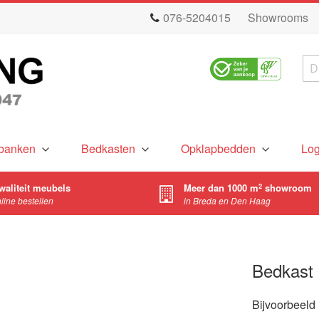
076-5204015
Showrooms
Zo
banken
Bedkasten
Opklapbedden
Lo
waliteit meubels
Meer dan 1000 m
showroom
2
nline bestellen
in Breda en Den Haag
Bedkast 
Bijvoorbeeld 