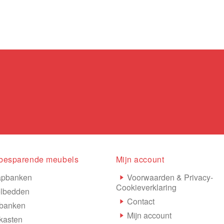
besparende meubels
Mijn account
apbanken
Voorwaarden & Privacy-
Cookieverklaring
lbedden
Contact
banken
Mijn account
kasten