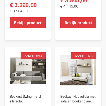
€ 3.845,00
€ 3.299,00
€ 4.445,00
€ 3.534,00
Bekijk product
Bekijk product
AANBIEDING
AANBIEDING
Bedkast Swing met 2-
Bedkast Nuovoliola met
zits sofa.
sofa en boekenplank.