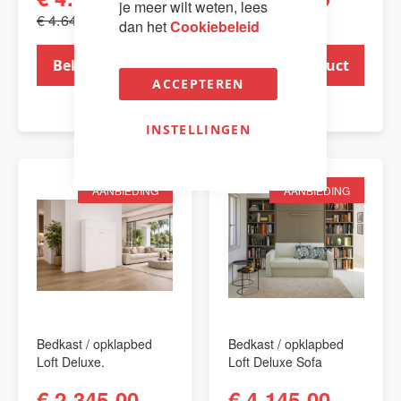
je meer wilt weten, lees
€ 4.645,00
€ 3.492,00
dan het
Cookiebeleid
Bekijk product
Bekijk product
ACCEPTEREN
INSTELLINGEN
AANBIEDING
AANBIEDING
Bedkast / opklapbed
Bedkast / opklapbed
Loft Deluxe.
Loft Deluxe Sofa
€ 2.345,00
€ 4.145,00