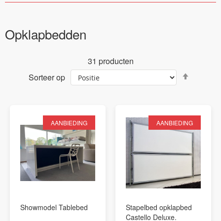
Opklapbedden
31
producten
Van
Sorteer op
hoog
naar
laag
sortere
AANBIEDING
AANBIEDING
Showmodel Tablebed
Stapelbed opklapbed
Castello Deluxe.