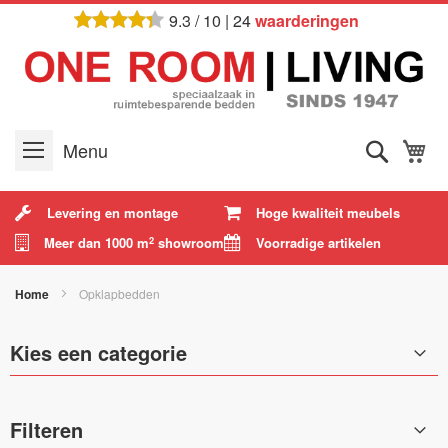
Ga
9.3
/
10
|
24
waarderingen
naar
de
inhoud
Zoek
W
Menu
Levering en montage
Hoge kwaliteit meubels
Meer dan 1000 m
showroom
Voorradige artikelen
2
Home
Opklapbedden
Kies een categorie
Filteren