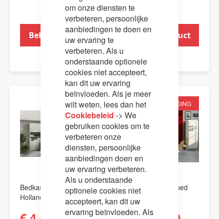
Bar
om onze diensten te
verbeteren, persoonlijke
aanbiedingen te doen en
Bekijk product
Bekijk product
uw ervaring te
verbeteren. Als u
onderstaande optionele
cookies niet accepteert,
kan dit uw ervaring
beïnvloeden. Als je meer
wilt weten, lees dan het
AANBIEDING
AANBIEDING
Cookiebeleid
-> We
gebruiken cookies om te
verbeteren onze
diensten, persoonlijke
aanbiedingen doen en
uw ervaring verbeteren.
Als u onderstaande
Bedkast / opklapbed
Bedkast / opklapbed
optionele cookies niet
Holland Sofa.
Holland met tafel.
accepteert, kan dit uw
ervaring beïnvloeden. Als
€ 4.045,00
€ 2.995,00