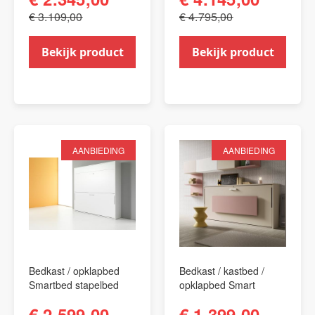
€ 3.109,00
€ 4.795,00
Bekijk product
Bekijk product
AANBIEDING
AANBIEDING
Bedkast / opklapbed
Bedkast / kastbed /
Smartbed stapelbed
opklapbed Smart
€ 2.599,00
€ 1.399,00