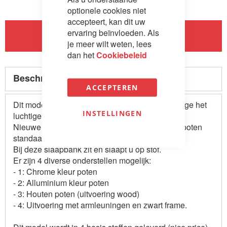
optionele cookies niet
accepteert, kan dit uw
ervaring beïnvloeden. Als
In Winkelwagen
je meer wilt weten, lees
dan het
Cookiebeleid
Beschrijving
ACCEPTEREN
Dit model slaapbank wordt veel verkocht vanwege het
INSTELLINGEN
luchtige uiterlijk en design.
Nieuwe uitvoering 02: Bij dit model klappen de poten
standaard uit tijdens het uitklappen.
Bij deze slaapbank zit en slaapt u op stof.
Er zijn 4 diverse onderstellen mogelijk:
- 1: Chrome kleur poten
- 2: Alluminium kleur poten
- 3: Houten poten (uitvoering wood)
- 4: Uitvoering met armleuningen en zwart frame.