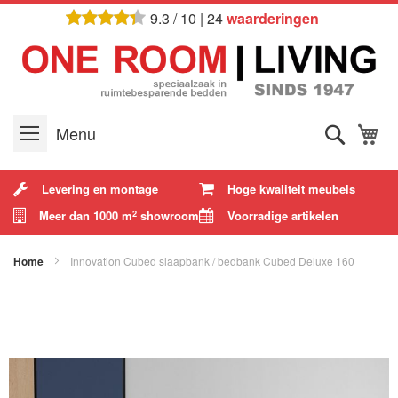
Ga
9.3
/
10
|
24
waarderingen
naar
de
inhoud
Zoek
W
Menu
Levering en montage
Hoge kwaliteit meubels
Meer dan 1000 m
showroom
Voorradige artikelen
2
Home
Innovation Cubed slaapbank / bedbank Cubed Deluxe 160
Ga
naar
het
einde
van