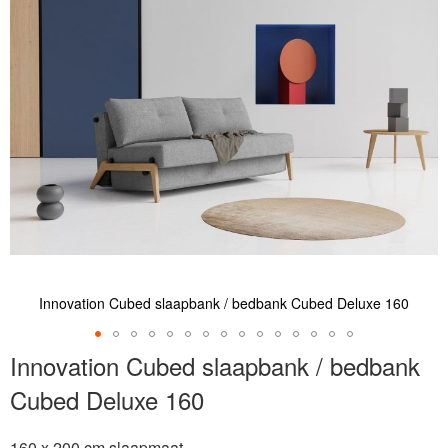
de
afbeeldingen-
gallerij
Innovation Cubed slaapbank / bedbank Cubed Deluxe 160
Ga
Innovation Cubed slaapbank / bedbank
naar
Cubed Deluxe 160
het
begin
van
160 x 200 cm slaapmaat.