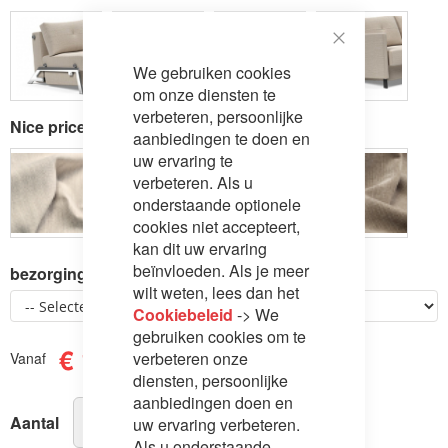
Close
We gebruiken cookies
Cookie
Bar
om onze diensten te
verbeteren, persoonlijke
Nice price stoffen 160
aanbiedingen te doen en
uw ervaring te
verbeteren. Als u
onderstaande optionele
cookies niet accepteert,
kan dit uw ervaring
beïnvloeden. Als je meer
bezorging en montage
wilt weten, lees dan het
Cookiebeleid
-> We
gebruiken cookies om te
€ 1.809,00
verbeteren onze
Vanaf
diensten, persoonlijke
aanbiedingen doen en
Aantal
uw ervaring verbeteren.
Als u onderstaande