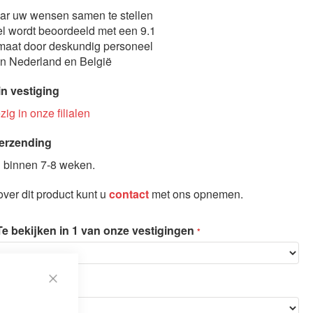
aar uw wensen samen te stellen
l wordt beoordeeld met een 9.1
maat door deskundig personeel
in Nederland en België
in vestiging
ig in onze filialen
erzending
 binnen 7-8 weken.
ver dit product kunt u
contact
met ons opnemen.
Te bekijken in 1 van onze vestigingen
en montage
Close
Slaapbank model Sleepy
Cookie
Bar