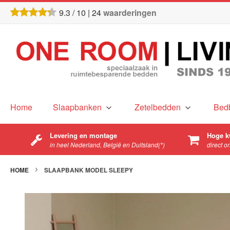
9.3
/
10
|
24
waarderingen
Home
Slaapbanken
Zetelbedden
Bed
Levering en montage
Hoge k
in heel Nederland, België en Duitsland(*)
direct o
HOME
SLAAPBANK MODEL SLEEPY
Ga
naar
het