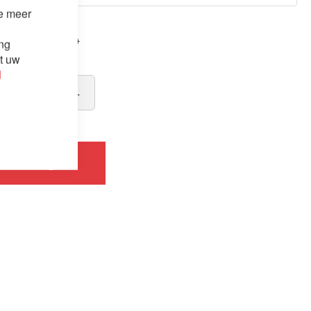
je meer
,00
€ 1.610,00
ing
it uw
d
inkelwagen