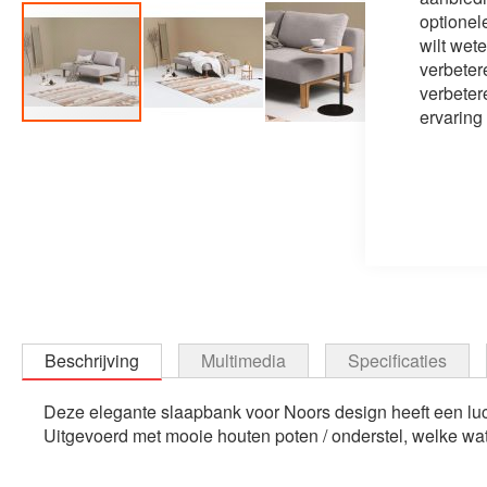
optionel
wilt wet
verbeter
verbeter
ervaring
Ga
naar
het
begin
van
de
afbeeldingen-
gallerij
Beschrijving
Multimedia
Specificaties
Deze elegante slaapbank voor Noors design heeft een luch
Uitgevoerd met mooie houten poten / onderstel, welke wat