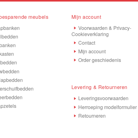
besparende meubels
Mijn account
apbanken
Voorwaarden & Privacy-
Cookieverklaring
lbedden
Contact
banken
Mijn account
kasten
Order geschiedenis
tbedden
wbedden
lapbedden
Levering & Retourneren
rschuifbedden
eerbedden
Leveringsvoorwaarden
pzetels
Herroeping modelformulier
Retourneren