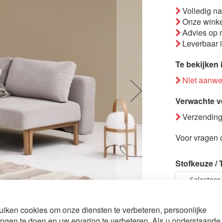
Volledig n
Onze winke
Advies op 
Leverbaar 
Te bekijken 
Niet aanwez
Verwachte v
Verzending
Voor vragen o
Stofkeuze / 
Bezorging 
iken cookies om onze diensten te verbeteren, persoonlijke
eepy
ngen te doen en uw ervaring te verbeteren. Als u onderstaande