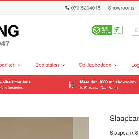
076-5204015
Showrooms
Zo
banken
Bedkasten
Opklapbedden
Lo
waliteit meubels
Meer dan 1000 m
showroom
2
nline bestellen
in Breda en Den Haag
Slaapba
Slaapbank Sl