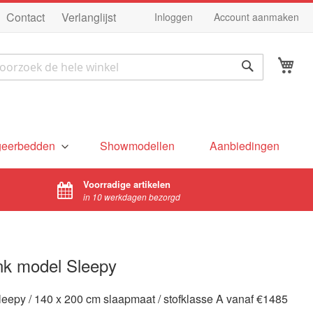
Ga
Contact
Verlanglijst
Inloggen
Account aanmaken
na
de
Wi
in
ek
Zoek
geerbedden
Showmodellen
Aanbiedingen
Voorradige artikelen
in 10 werkdagen bezorgd
nk model Sleepy
eepy / 140 x 200 cm slaapmaat / stofklasse A vanaf €1485